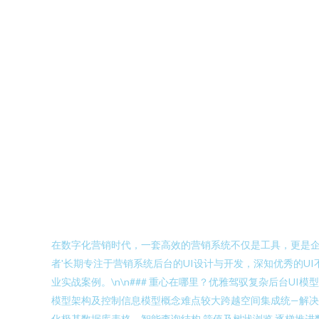
在数字化营销时代，一套高效的营销系统不仅是工具，更是企
者'长期专注于营销系统后台的UI设计与开发，深知优秀的
业实战案例。\n\n### 重心在哪里？优雅驾驭复杂后台U
模型架构及控制信息模型概念难点较大跨越空间集成统—解决
化极基数据库表格、智能查询结构 筛值及树状浏览 逐梯推进