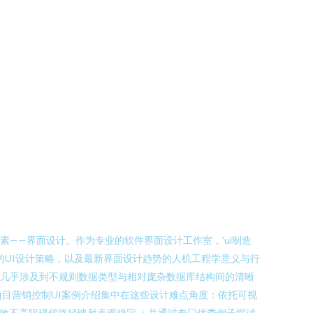
——界面设计。作为专业的软件界面设计工作室，'ui制造
的UI设计策略，以及最新界面设计趋势的人机工程学意义与行
量参数几乎涉及到不规则数据类型与相对庞杂数据库结构间的清晰
目营销控制UI案例介绍集中在这些设计难点角度：依托可视
余效不高阻碍代路径映射表观稳定 ；并通过专门优秀例子探讨