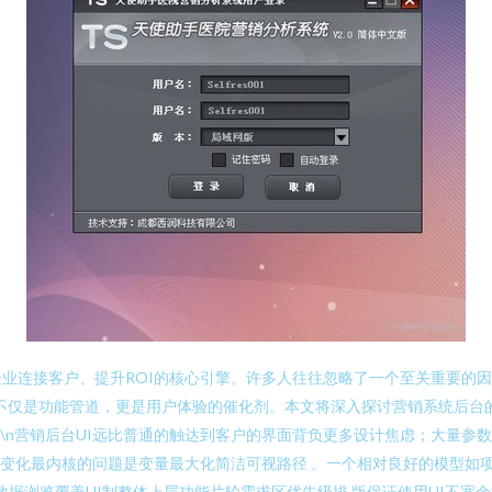
业连接客户、提升ROI的核心引擎。许多人往往忽略了一个至关重要的因素
UI不仅是功能管道，更是用户体验的催化剂。本文将深入探讨营销系统后台
I模型\n营销后台UI远比普通的触达到客户的界面背负更多设计焦虑；大
变化最内核的问题是变量最大化简洁可视路径 。一个相对良好的模型如项
数据浏览覆盖UI制整体上层功能片轮需求区优先级排 版保证使用UI不宽