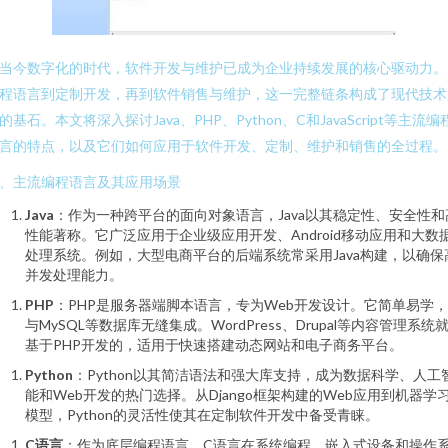
当今数字化的时代，软件开发与维护已成为企业持续发展的核心驱动力。
程语言到定制开发，再到软件销售与维护，这一完整链条构成了现代技术
的基石。本文将深入探讨Java、PHP、Python、C和JavaScript等主流编
言的特点，以及它们如何应用于软件开发、定制、维护和销售的全过程。
、主流编程语言及其应用场景
Java
：作为一种跨平台的面向对象语言，Java以其稳定性、安全性和
性能著称。它广泛应用于企业级应用开发、Android移动应用和大数
处理系统。例如，大型电商平台的后端系统常采用Java构建，以确保
并发处理能力。
PHP
：PHP是服务器端脚本语言，专为Web开发设计。它简单易学
与MySQL等数据库无缝集成。WordPress、Drupal等内容管理系统
基于PHP开发的，适用于快速搭建动态网站和电子商务平台。
Python
：Python以其简洁语法和强大库支持，成为数据科学、人工
能和Web开发的热门选择。从Django框架构建的Web应用到机器学
模型，Python的灵活性使其在定制软件开发中备受青睐。
C语言
：作为底层编程语言，C语言在系统编程、嵌入式设备和操作