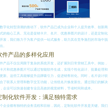
数字化转型浪潮的推动下，软件产品已成为企业和个人提升效率、创新商
式的核心工具。无论是促销卡片、名片、优惠券图片的设计，还是定制化
开发，我们致力于为客户提供一站式服务，助力其在竞争激烈的市场中脱
出。
软件产品的多样化应用
件产品不仅仅局限于复杂的系统开发，还扩展到日常营销工具中。例如，
卡片和优惠券图片可以通过智能软件生成，实现个性化设计、批量处理和
更新。这些工具能够提升品牌吸引力，促进销售转化。同时，名片设计软
合了联系人管理和数字交互功能，让传统名片焕发新生。通过我们的解决
，企业可以快速创建专业且高效的视觉材料，节省时间和成本。
定制化软件开发：满足独特需求
个企业都有独特的业务流程和目标，因此，定制化软件开发是关键。我们