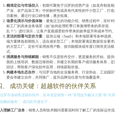
精准定位与市场切入
：初期可聚焦于汨罗的优势产业（如龙舟制造相
产业、农产品加工等）中的标杆性或具有代表性的中小型工厂，打造
功案例。通过行业口碑传播，逐步拓展。
场景化演示与价值体验
：避免泛泛的功能介绍。销售过程中，应针对
标工厂的具体业务场景（如“如何处理旺季订单激增带来的库存混
乱？”）进行演示，让客户直观感受软件带来的效率提升和成本节约
灵活的部署与定价方案
：提供云端（SaaS）和本地部署等多种选择
端方案降低初期投入，适合成长型工厂；本地部署满足数据安全要求
的大型工厂。定价可采用按用户数、按功能模块或年度订阅等灵活模
式。
强调服务与持续赋能
：销售不仅是软件交付，更是服务的开始。提供
面的上线培训、数据迁移协助，并建立长期的客户成功服务体系，定
回访，帮助客户深化软件应用，持续获取价值。
构建本地生态合作
：与汨罗当地的企业服务商、行业协会、工业园区
委会等建立合作，共同推广，提升品牌信任度与市场覆盖率。
四、 成功关键：超越软件的伙伴关系
汨罗市场销售进销存软件，其本质是销售一种“管理提升解决方案”和“长
信赖的服务”。成功的关键在于：
入理解工厂业务
：销售人员和技术顾问需要花时间了解工厂的实际运作流