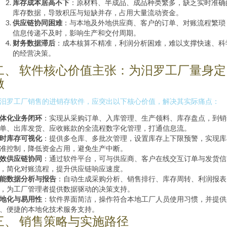
库存成本居高不下
：原材料、半成品、成品种类繁多，缺乏实时准确
库存数据，导致积压与短缺并存，占用大量流动资金。
供应链协同困难
：与本地及外地供应商、客户的订单、对账流程繁琐
信息传递不及时，影响生产和交付周期。
财务数据滞后
：成本核算不精准，利润分析困难，难以支撑快速、科
的经营决策。
二、 软件核心价值主张：为汨罗工厂量身定
做
汨罗工厂销售的进销存软件，应突出以下核心价值，解决其实际痛点：
体化业务闭环
：实现从采购订单、入库管理、生产领料、库存盘点，到销
单、出库发货、应收账款的全流程数字化管理，打通信息流。
时库存可视化
：提供多仓库、多批次管理，设置库存上下限预警，实现库
准控制，降低资金占用，避免生产中断。
效供应链协同
：通过软件平台，可与供应商、客户在线交互订单与发货信
，简化对账流程，提升供应链响应速度。
能数据分析与报告
：自动生成采购分析、销售排行、库存周转、利润报表
，为工厂管理者提供数据驱动的决策支持。
地化与易用性
：软件界面简洁，操作符合本地工厂人员使用习惯，并提供
、便捷的本地化技术服务支持。
三、 销售策略与实施路径